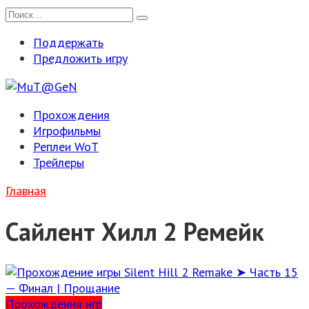
Перейти
Search
к
for:
Поддержать
содержанию
Предложить игру
Прохождения
Игрофильмы
Реплеи WoT
Трейлеры
Главная
Сайлент Хилл 2 Ремейк
Прохождения игр