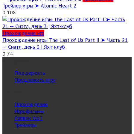
Трейлер игры ➤ Atomic Heart 2
0
108
Прохождения игр
Прохождение игры The Last of Us Part II ➤ Часть 21
— Сиэтл, день 3 | Яхт-клуб
0
74
MuT@GeN
Поддержать
Предложить игру
Рубрики
Прохождения
Игрофильмы
Реплеи WoT
Трейлеры