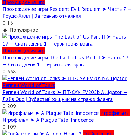
Прохождения игр
Прохождение игры Resident Evil Requiem ➤ Часть 7 —
Роудс-Хилл | За гранью отчаяния
0
13
🔥 Популярное
Прохождения игр
Прохождение игры The Last of Us Part II ➤ Часть 17
— Сиэтл, день 1 | Территория врага
0
338
Реплеи World of Tanks
Реплей World of Tanks ➤ ПТ-САУ FV205b Alligator —
Лайв Окс | Зубастый хищник на страже фланга
0
209
Игрофильмы
Игрофильм ➤ A Plague Tale: Innocence
0
109
Трейлеры игр