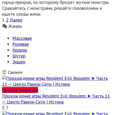
город-призрак, по которому бродят жуткие монстры.
Сражайтесь с монстрами, решайте головоломки и
ищите следы жены.
Пагинация
1
2
Далее
записей
🎭 Жанры
Массовая
Ролевая
Хоррор
Шутер
Экшен
⏰ Свежее
Прохождения игр
Прохождение игры Resident Evil Requiem ➤ Часть 11
— Центр Раккун-Сити | Истина
0
7