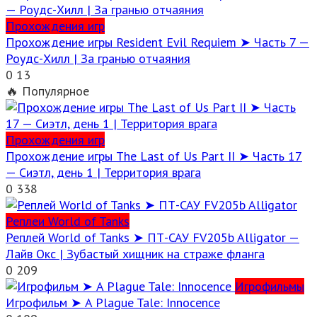
Прохождения игр
Прохождение игры Resident Evil Requiem ➤ Часть 7 —
Роудс-Хилл | За гранью отчаяния
0
13
🔥 Популярное
Прохождения игр
Прохождение игры The Last of Us Part II ➤ Часть 17
— Сиэтл, день 1 | Территория врага
0
338
Реплеи World of Tanks
Реплей World of Tanks ➤ ПТ-САУ FV205b Alligator —
Лайв Окс | Зубастый хищник на страже фланга
0
209
Игрофильмы
Игрофильм ➤ A Plague Tale: Innocence