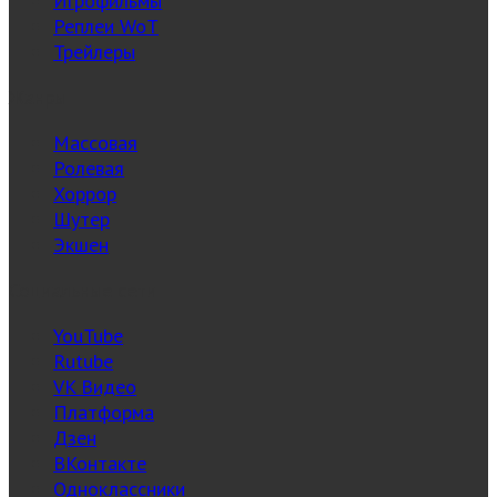
Игрофильмы
Реплеи WoT
Трейлеры
Жанры
Массовая
Ролевая
Хоррор
Шутер
Экшен
Социальные сети
YouTube
Rutube
VK Видео
Платформа
Дзен
ВКонтакте
Одноклассники