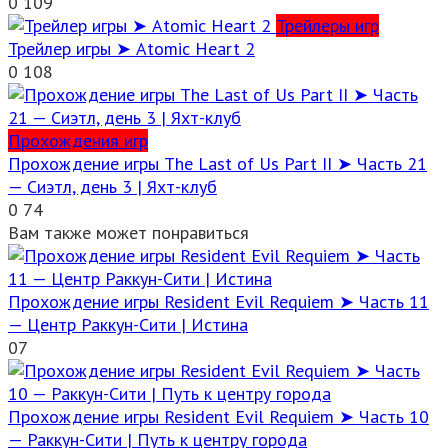
0
109
Трейлеры игр
Трейлер игры ➤ Atomic Heart 2
0
108
Прохождения игр
Прохождение игры The Last of Us Part II ➤ Часть 21
— Сиэтл, день 3 | Яхт-клуб
0
74
Вам также может понравиться
Прохождение игры Resident Evil Requiem ➤ Часть 11
— Центр Раккун-Сити | Истина
0
7
Прохождение игры Resident Evil Requiem ➤ Часть 10
— Раккун-Сити | Путь к центру города