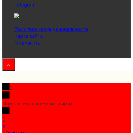
Telegram
Политика конфиденциальности
Карта сайта
Медиасеть
© 2021–2026 MuT@GeN
18+
0
Поделитесь своими мыслями
x
(
)
x
|
Ответить