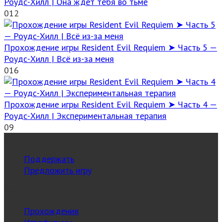
Роудс-Хилл | Она ждёт тебя во тьме
0
12
Прохождение игры Resident Evil Requiem ➤ Часть 5 —
Роудс-Хилл | Всё из-за меня
0
16
Прохождение игры Resident Evil Requiem ➤ Часть 4 —
Роудс-Хилл | Экспериментальная терапия
0
9
MuT@GeN
Поддержать
Предложить игру
Рубрики
Прохождения