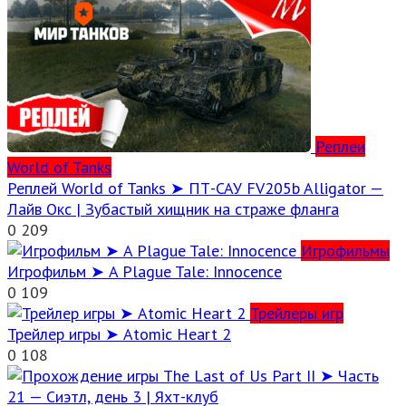
Реплеи
World of Tanks
Реплей World of Tanks ➤ ПТ-САУ FV205b Alligator —
Лайв Окс | Зубастый хищник на страже фланга
0
209
Игрофильмы
Игрофильм ➤ A Plague Tale: Innocence
0
109
Трейлеры игр
Трейлер игры ➤ Atomic Heart 2
0
108