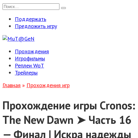
Перейти
Search
к
for:
Поддержать
содержанию
Предложить игру
Прохождения
Игрофильмы
Реплеи WoT
Трейлеры
Главная
»
Прохождения игр
Прохождение игры Cronos:
The New Dawn ➤ Часть 16
— Финал | Искра надежды