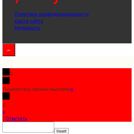
Политика конфиденциальности
Карта сайта
Медиасеть
© 2021–2026 MuT@GeN
18+
0
Поделитесь своими мыслями
x
(
)
x
|
Ответить
Insert