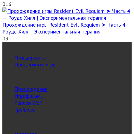
0
16
Прохождение игры Resident Evil Requiem ➤ Часть 4 —
Роудс-Хилл | Экспериментальная терапия
0
9
MuT@GeN
Поддержать
Предложить игру
Рубрики
Прохождения
Игрофильмы
Реплеи WoT
Трейлеры
Жанры