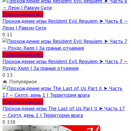
Прохождения игр
Прохождение игры Resident Evil Requiem ➤ Часть 8 —
Леон | Раккун-Сити
0
11
Прохождения игр
Прохождение игры Resident Evil Requiem ➤ Часть 7 —
Роудс-Хилл | За гранью отчаяния
0
13
🔥 Популярное
Прохождения игр
Прохождение игры The Last of Us Part II ➤ Часть 17
— Сиэтл, день 1 | Территория врага
0
338