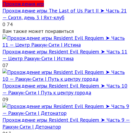
Прохождения игр
Прохождение игры The Last of Us Part II ➤ Часть 21
— Сиэтл, день 3 | Яхт-клуб
0
74
Вам также может понравиться
Прохождение игры Resident Evil Requiem ➤ Часть 11
— Центр Раккун-Сити | Истина
0
7
Прохождение игры Resident Evil Requiem ➤ Часть 10
— Раккун-Сити | Путь к центру города
0
9
Прохождение игры Resident Evil Requiem ➤ Часть 9 —
Раккун-Сити | Детонатор