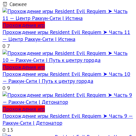
⏰ Свежее
Прохождения игр
Прохождение игры Resident Evil Requiem ➤ Часть 11
— Центр Раккун-Сити | Истина
0
7
Прохождения игр
Прохождение игры Resident Evil Requiem ➤ Часть 10
— Раккун-Сити | Путь к центру города
0
9
Прохождения игр
Прохождение игры Resident Evil Requiem ➤ Часть 9 —
Раккун-Сити | Детонатор
0
13