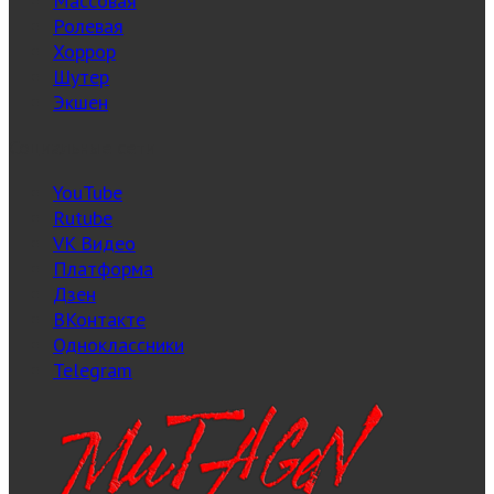
Массовая
Ролевая
Хоррор
Шутер
Экшен
Социальные сети
YouTube
Rutube
VK Видео
Платформа
Дзен
ВКонтакте
Одноклассники
Telegram