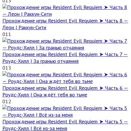
0
13
Прохождение игры Resident Evil Requiem ➤ Часть 8 —
Леон | Раккун-Сити
0
11
Прохождение игры Resident Evil Requiem ➤ Часть 7 —
Роудс-Хилл | За гранью отчаяния
0
13
Прохождение игры Resident Evil Requiem ➤ Часть 6 —
Роудс-Хилл | Она ждёт тебя во тьме
0
12
Прохождение игры Resident Evil Requiem ➤ Часть 5 —
Роудс-Хилл | Всё из-за меня