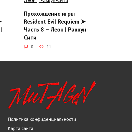
Прохождение игры
➤
Resident Evil Requiem ➤
|
Часть 8 — Леон | Раккун-
Сити
0
11
➤
Прохождение игры
Политика конфиденциальности
 Всё
Resident Evil Requiem ➤
Часть 4 — Роудс-Хилл |
Карта сайта