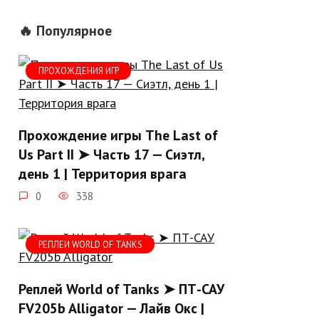
🔥 Популярное
ПРОХОЖДЕНИЯ ИГР
Прохождение игры The Last of
Us Part II ➤ Часть 17 — Сиэтл,
день 1 | Территория врага
0
338
РЕПЛЕИ WORLD OF TANKS
Реплей World of Tanks ➤ ПТ-САУ
FV205b Alligator — Лайв Окс |