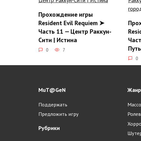
Прохождение игры
Resident Evil Requiem ➤
Про
Часть 11 — Центр Раккун-
Resi
Сити | Истина
Част
Путь
0
7
0
MuT@GeN
Жан
Поддержать
Массо
Предложить игру
Ролев
Прохождение игры
Про
Хорр
Resident Evil Requiem ➤
Resi
Рубрики
Шуте
Часть 7 — Роудс-Хилл | За
Част