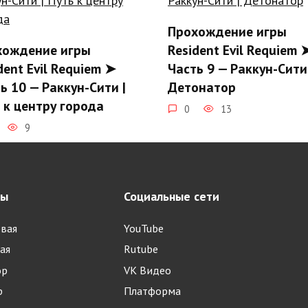
Прохождение игры
хождение игры
Resident Evil Requiem 
dent Evil Requiem ➤
Часть 9 — Раккун-Сити 
ь 10 — Раккун-Сити |
Детонатор
 к центру города
0
13
9
ры
Социальные сети
вая
YouTube
Прохождение игры
ая
Rutube
хождение игры
Resident Evil Requiem 
ор
VK Видео
dent Evil Requiem ➤
Часть 5 — Роудс-Хилл |
р
Платформа
ь 6 — Роудс-Хилл | Она
из-за меня