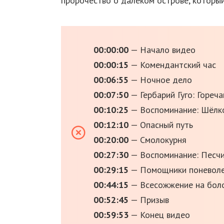
пророчество о далеком острове, который
00:00:00​
— Начало видео
00:00:15
— Комендантский час
00:06:55
— Ночное дело
00:07:50
— Гербарий Гуго: Гореча
00:10:25
— Воспоминание: Шёлк
00:12:10
— Опасный путь
00:20:00
— Смолокурня
00:27:30
— Воспоминание: Песч
00:29:15
— Помощники поневол
00:44:15
— Всесожжение на бол
00:52:45
— Призыв
00:59:53
— Конец видео