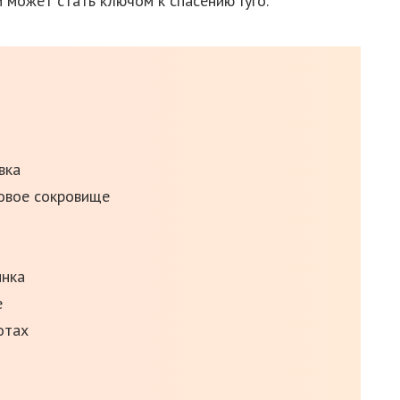
 может стать ключом к спасению Гуго.
вка
овое сокровище
инка
е
отах