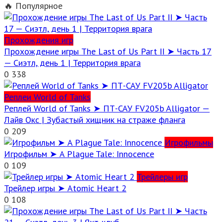
🔥 Популярное
Прохождения игр
Прохождение игры The Last of Us Part II ➤ Часть 17
— Сиэтл, день 1 | Территория врага
0
338
Реплеи World of Tanks
Реплей World of Tanks ➤ ПТ-САУ FV205b Alligator —
Лайв Окс | Зубастый хищник на страже фланга
0
209
Игрофильмы
Игрофильм ➤ A Plague Tale: Innocence
0
109
Трейлеры игр
Трейлер игры ➤ Atomic Heart 2
0
108