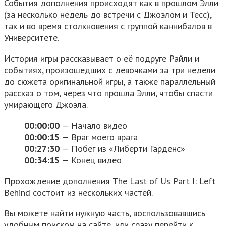
События дополнения происходят как в прошлом Элли
(за несколько недель до встречи с Джоэлом и Тесс),
так и во время столкновения с группой каннибалов в
Университете.
История игры рассказывает о её подруге Райли и
событиях, произошедших с девочками за три недели
до сюжета оригинальной игры, а также параллельный
рассказ о том, через что прошла Элли, чтобы спасти
умирающего Джоэла.
00:00:00
​ — Начало видео
00:00:15
— Враг моего врага
00:27:30
— Побег из «Либерти Гарденс»
00:34:15
— Конец видео
Прохождение дополнения The Last of Us Part I: Left
Behind состоит из нескольких частей.
Вы можете найти нужную часть, воспользовавшись
удобным поиском на сайте, или сразу перейти к