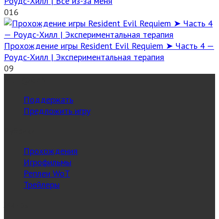
Роудс-Хилл | Всё из-за меня
0
16
Прохождение игры Resident Evil Requiem ➤ Часть 4 —
Роудс-Хилл | Экспериментальная терапия
0
9
MuT@GeN
Поддержать
Предложить игру
Рубрики
Прохождения
Игрофильмы
Реплеи WoT
Трейлеры
Жанры