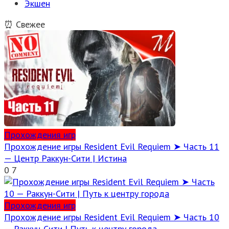
Экшен
⏰ Свежее
Прохождения игр
Прохождение игры Resident Evil Requiem ➤ Часть 11
— Центр Раккун-Сити | Истина
0
7
Прохождения игр
Прохождение игры Resident Evil Requiem ➤ Часть 10
— Раккун-Сити | Путь к центру города