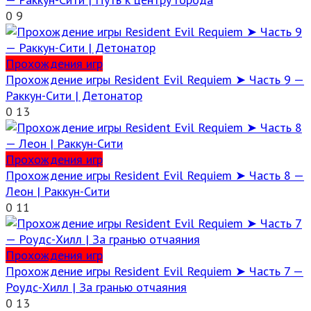
0
9
Прохождения игр
Прохождение игры Resident Evil Requiem ➤ Часть 9 —
Раккун-Сити | Детонатор
0
13
Прохождения игр
Прохождение игры Resident Evil Requiem ➤ Часть 8 —
Леон | Раккун-Сити
0
11
Прохождения игр
Прохождение игры Resident Evil Requiem ➤ Часть 7 —
Роудс-Хилл | За гранью отчаяния
0
13