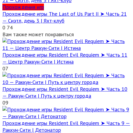
Прохождения игр
Прохождение игры The Last of Us Part II ➤ Часть 21
— Сиэтл, день 3 | Яхт-клуб
0
74
Вам также может понравиться
Прохождение игры Resident Evil Requiem ➤ Часть 11
— Центр Раккун-Сити | Истина
0
7
Прохождение игры Resident Evil Requiem ➤ Часть 10
— Раккун-Сити | Путь к центру города
0
9
Прохождение игры Resident Evil Requiem ➤ Часть 9 —
Раккун-Сити | Детонатор