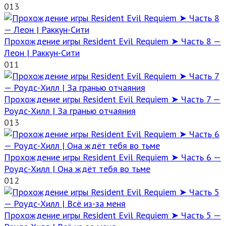
0
13
Прохождение игры Resident Evil Requiem ➤ Часть 8 —
Леон | Раккун-Сити
0
11
Прохождение игры Resident Evil Requiem ➤ Часть 7 —
Роудс-Хилл | За гранью отчаяния
0
13
Прохождение игры Resident Evil Requiem ➤ Часть 6 —
Роудс-Хилл | Она ждёт тебя во тьме
0
12
Прохождение игры Resident Evil Requiem ➤ Часть 5 —