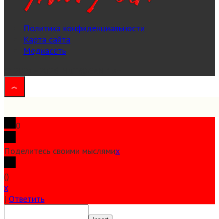
Политика конфиденциальности
Карта сайта
Медиасеть
© 2021–2026 MuT@GeN
18+
0
Поделитесь своими мыслями
x
(
)
x
|
Ответить