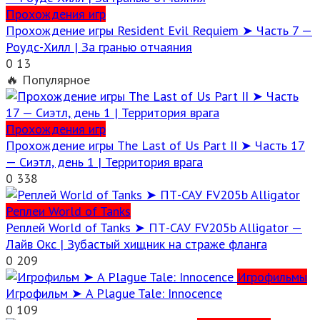
Прохождения игр
Прохождение игры Resident Evil Requiem ➤ Часть 7 —
Роудс-Хилл | За гранью отчаяния
0
13
🔥 Популярное
Прохождения игр
Прохождение игры The Last of Us Part II ➤ Часть 17
— Сиэтл, день 1 | Территория врага
0
338
Реплеи World of Tanks
Реплей World of Tanks ➤ ПТ-САУ FV205b Alligator —
Лайв Окс | Зубастый хищник на страже фланга
0
209
Игрофильмы
Игрофильм ➤ A Plague Tale: Innocence
0
109