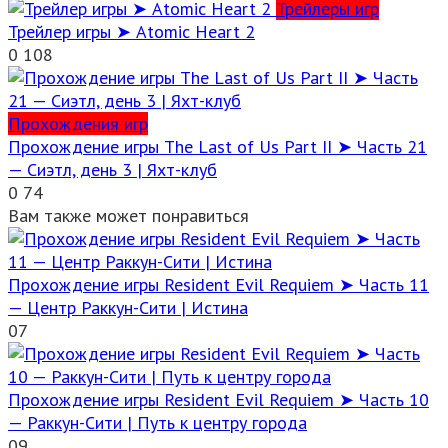
Трейлеры игр
Трейлер игры ➤ Atomic Heart 2
0
108
Прохождения игр
Прохождение игры The Last of Us Part II ➤ Часть 21
— Сиэтл, день 3 | Яхт-клуб
0
74
Вам также может понравиться
Прохождение игры Resident Evil Requiem ➤ Часть 11
— Центр Раккун-Сити | Истина
0
7
Прохождение игры Resident Evil Requiem ➤ Часть 10
— Раккун-Сити | Путь к центру города
0
9