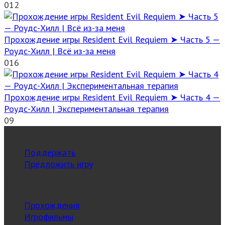
0
12
Прохождение игры Resident Evil Requiem ➤ Часть 5 —
Роудс-Хилл | Всё из-за меня
0
16
Прохождение игры Resident Evil Requiem ➤ Часть 4 —
Роудс-Хилл | Экспериментальная терапия
0
9
MuT@GeN
Поддержать
Предложить игру
Рубрики
Прохождения
Игрофильмы