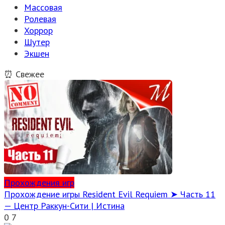
Массовая
Ролевая
Хоррор
Шутер
Экшен
⏰ Свежее
Прохождения игр
Прохождение игры Resident Evil Requiem ➤ Часть 11
— Центр Раккун-Сити | Истина
0
7