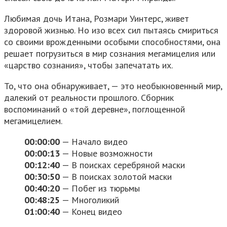
Любимая дочь Итана, Розмари Уинтерс, живет
здоровой жизнью. Но изо всех сил пытаясь смириться
со своими врожденными особыми способностями, она
решает погрузиться в мир сознания мегамицелия или
«царство сознания», чтобы запечатать их.
То, что она обнаруживает, — это необыкновенный мир,
далекий от реальности прошлого. Сборник
воспоминаний о «той деревне», поглощенной
мегамицелием.
00:00:00
​ — Начало видео
00:00:13
— Новые возможности
00:12:40
— В поисках серебряной маски
00:30:50
— В поисках золотой маски
00:40:20
— Побег из тюрьмы
00:48:25
— Многоликий
01:00:40
— Конец видео