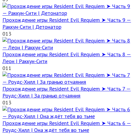
Прохождение игры Resident Evil Requiem ➤ Часть 9 —
Раккун-Сити | Детонатор
0
13
Прохождение игры Resident Evil Requiem ➤ Часть 8 —
Леон | Раккун-Сити
0
11
Прохождение игры Resident Evil Requiem ➤ Часть 7 —
Роудс-Хилл | За гранью отчаяния
0
13
Прохождение игры Resident Evil Requiem ➤ Часть 6 —
Роудс-Хилл | Она ждёт тебя во тьме