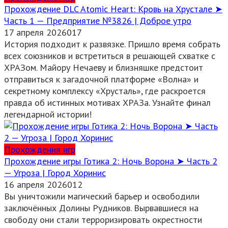
Прохождение DLC Atomic Heart: Кровь на Хрустале ➤
Часть 1 — Предприятие №3826 | Доброе утро
17 апреля 2026
0
17
История подходит к развязке. Пришло время собрать
всех союзников и встретиться в решающей схватке с
ХРАЗом. Майору Нечаеву и близняшке предстоит
отправиться к загадочной платформе «Волна» и
секретному комплексу «Хрусталь», где раскроется
правда об истинных мотивах ХРАЗа. Узнайте финал
легендарной истории!
Прохождения игр
Прохождение игры Готика 2: Ночь Ворона ➤ Часть 2
— Угроза | Город Хоринис
16 апреля 2026
0
12
Вы уничтожили магический барьер и освободили
заключённых Долины Рудников. Вырвавшиеся на
свободу они стали терроризировать окрестности