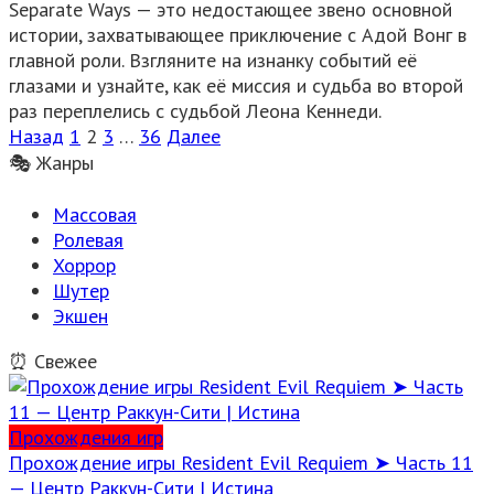
Separate Ways — это недостающее звено основной
истории, захватывающее приключение с Адой Вонг в
главной роли. Взгляните на изнанку событий её
глазами и узнайте, как её миссия и судьба во второй
раз переплелись с судьбой Леона Кеннеди.
Пагинация
Назад
1
2
3
…
36
Далее
записей
🎭 Жанры
Массовая
Ролевая
Хоррор
Шутер
Экшен
⏰ Свежее
Прохождения игр
Прохождение игры Resident Evil Requiem ➤ Часть 11
— Центр Раккун-Сити | Истина