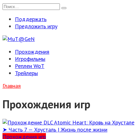
Перейти
Search
к
for:
Поддержать
содержанию
Предложить игру
Прохождения
Игрофильмы
Реплеи WoT
Трейлеры
Главная
Прохождения игр
Прохождения игр