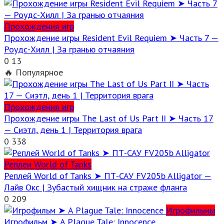
Прохождения игр
Прохождение игры Resident Evil Requiem ➤ Часть 7 —
Роудс-Хилл | За гранью отчаяния
0
13
🔥 Популярное
Прохождения игр
Прохождение игры The Last of Us Part II ➤ Часть 17
— Сиэтл, день 1 | Территория врага
0
338
Реплеи World of Tanks
Реплей World of Tanks ➤ ПТ-САУ FV205b Alligator —
Лайв Окс | Зубастый хищник на страже фланга
0
209
Игрофильмы
Игрофильм ➤ A Plague Tale: Innocence