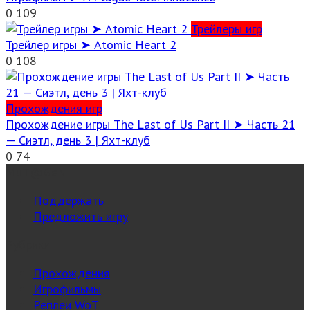
0
109
Трейлеры игр
Трейлер игры ➤ Atomic Heart 2
0
108
Прохождения игр
Прохождение игры The Last of Us Part II ➤ Часть 21
— Сиэтл, день 3 | Яхт-клуб
0
74
MuT@GeN
Поддержать
Предложить игру
Рубрики
Прохождения
Игрофильмы
Реплеи WoT