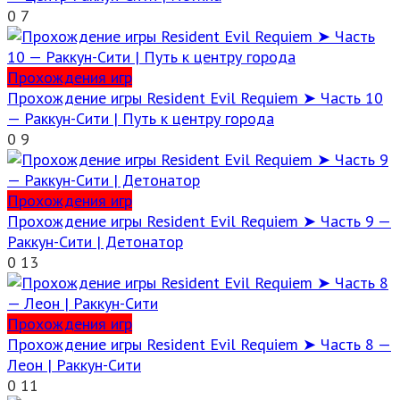
0
7
Прохождения игр
Прохождение игры Resident Evil Requiem ➤ Часть 10
— Раккун-Сити | Путь к центру города
0
9
Прохождения игр
Прохождение игры Resident Evil Requiem ➤ Часть 9 —
Раккун-Сити | Детонатор
0
13
Прохождения игр
Прохождение игры Resident Evil Requiem ➤ Часть 8 —
Леон | Раккун-Сити
0
11